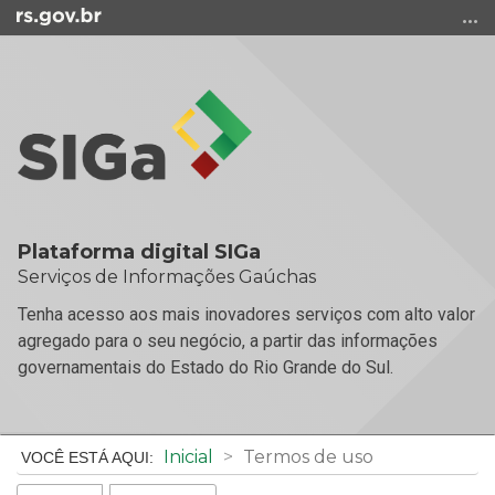
Ir
para
o
conteúdo
Ir
para
o
menu
Ir
para
Plataforma digital SIGa
a
Serviços de Informações Gaúchas
busca
Tenha acesso aos mais inovadores serviços com alto valor
agregado para o seu negócio, a partir das informações
governamentais do Estado do Rio Grande do Sul.
Início
Inicial
Termos de uso
do