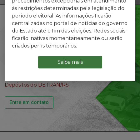
procedimentos excepcionais em atendimento
Início
às restrições determinadas pela legislação do
do
período eleitoral. As informações ficarão
Movimentação de Veículos
conteúdo
centralizadas no portal de notícias do governo
Financiados em Depósito
do Estado até o fim das eleições. Redes sociais
ficarão inativas momentaneamente ou serão
criados perfis temporários.
Serviço para as Instituições
Financeiras obterem informações
Saiba mais
diferenciadas, com agilidade e
segurança, sobre os veículos
financiados que ingressam em
Depósitos do DETRAN/RS.
Entre em contato