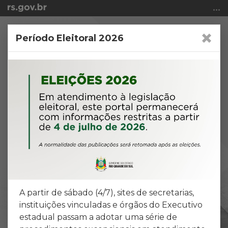
Ir
para
o
Período Eleitoral 2026
conteúdo
Ir
para
o
menu
Ir
para
Plataforma digital SIGa
a
Serviços de Informações Gaúchas
busca
Tenha acesso aos mais inovadores
serviços com alto valor agregado
para o seu negócio, a partir das
informações governamentais do
A partir de sábado (4/7), sites de secretarias,
Estado do Rio Grande do Sul.
instituições vinculadas e órgãos do Executivo
estadual passam a adotar uma série de